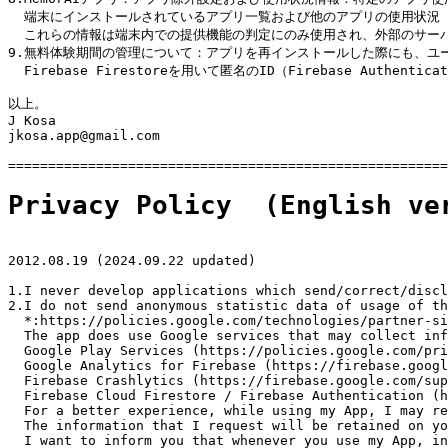
  端末にインストールされているアプリ一覧および他のアプリの使用状況（Usa
  これらの情報は端末内での提供機能の判定にのみ使用され、外部のサーバ
9.無料体験期間の管理について：アプリを再インストールした際にも、ユ
  Firebase Firestoreを用いて匿名のID（Firebase Aut
以上。

J Kosa 

jkosa.app@gmail.com

Privacy Policy  (English ve
2012.08.19 (2024.09.22 updated)

1.I never develop applications which send/correct/discl
2.I do not send anonymous statistic data of usage of th
  *:https://policies.google.com/technologies/partner-si
  The app does use Google services that may collect inf
  Google Play Services (https://policies.google.com/pri
  Google Analytics for Firebase (https://firebase.googl
  Firebase Crashlytics (https://firebase.google.com/sup
  Firebase Cloud Firestore / Firebase Authentication (h
  For a better experience, while using my App, I may re
  The information that I request will be retained on yo
  I want to inform you that whenever you use my App, in