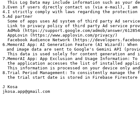
  This Log Data may include information such as your de
3.Even if users directly contact us (via e-mail), I am 
4.I strictly comply with laws regarding the protection 
5.Ad partner

  Some of apps uses Ad system of third party Ad service
  Link to privacy policy of third party Ad service prov
  AdMob (https://support.google.com/admob/answer/612854
  AppLovin (https://www.applovin.com/privacy/)

  Facebook Audience Network (https://developers.faceboo
6.MemorAI App: AI Generation Feature (AI Wizard): When 
　and image data are sent to Google's Gemini API (provid
  This data is used solely for content generation and i
7.MemorAI App: App Exclusion and Usage Information: To 
  the application accesses the list of installed applic
  This information is processed on your device only and
8.Trial Period Management: To consistently manage the f
  the trial start date is stored in Firebase Firestore 
J Kosa

jkosa.app@gmail.com
