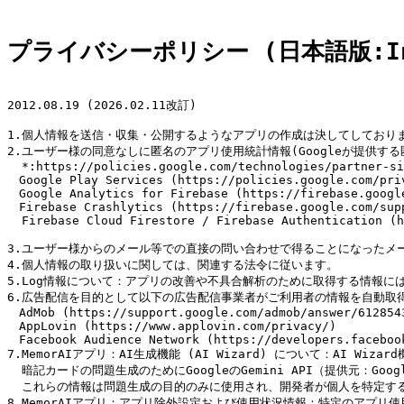
プライバシーポリシー (日本語版:In 
2012.08.19 (2026.02.11改訂) 

1.個人情報を送信・収集・公開するようなアプリの作成は決してしておりま
2.ユーザー様の同意なしに匿名のアプリ使用統計情報(Googleが提供
  *:https://policies.google.com/technologies/partner-si
　Google Play Services (https://policies.google.com/priv
　Google Analytics for Firebase (https://firebase.google
　Firebase Crashlytics (https://firebase.google.com/supp
  Firebase Cloud Firestore / Firebase Authentication (h
3.ユーザー様からのメール等での直接の問い合わせで得ることになったメ
4.個人情報の取り扱いに関しては、関連する法令に従います。

5.Log情報について：アプリの改善や不具合解析のために取得する情報に
6.広告配信を目的として以下の広告配信事業者がご利用者の情報を自動取
　AdMob (https://support.google.com/admob/answer/6128543
　AppLovin (https://www.applovin.com/privacy/)

　Facebook Audience Network (https://developers.faceboo
7.MemorAIアプリ：AI生成機能 (AI Wizard) について：AI
  暗記カードの問題生成のためにGoogleのGemini API（提供元：Goog
  これらの情報は問題生成の目的のみに使用され、開発者が個人を特定する
8.MemorAIアプリ：アプリ除外設定および使用状況情報：特定のアプリ